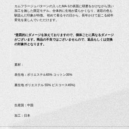
カムフラージュパターンの入ったMA-1の表面に研磨をかけながら洗い
加工を施した限定モデル。全体的に生地が柔らかくなり、迷彩の色も
馴染んだ印象が特徴。 初めて着るその日から、長年かけて起こる経年
変化を楽しんでいただけます。
*意図的にダメージを加えておりますので、個体ごとに異なるダメージ
がございます。商品の不良ではございませんので、返品もしくは交換
の対象外となります。
素材：
表生地：ポリエステル65% コットン35%
裏生地 ポリエステル 55% ビスコース45%)
生産国：中国
加工：日本