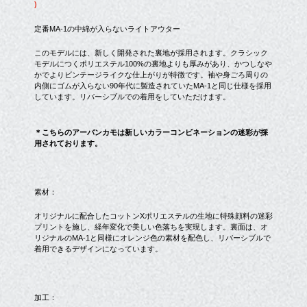
)
定番MA-1の中綿が入らないライトアウター
このモデルには、新しく開発された裏地が採用されます。クラシック
モデルにつくポリエステル100%の裏地よりも厚みがあり、かつしなや
かでよりビンテージライクな仕上がりが特徴です。袖や身ごろ周りの
内側にゴムが入らない90年代に製造されていたMA-1と同じ仕様を採用
しています。リバーシブルでの着用をしていただけます。
＊こちらのアーバンカモは新しいカラーコンビネーションの迷彩が採
用されております。
素材：
オリジナルに配合したコットンXポリエステルの生地に特殊顔料の迷彩
プリントを施し、経年変化で美しい色落ちを実現します。裏面は、オ
リジナルのMA-1と同様にオレンジ色の素材を配色し、リバーシブルで
着用できるデザインになっています。
加工：