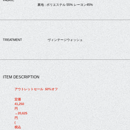
FABRIC
裏地 : ポリエステル 55% レーヨン45%
TREATMENT
ヴィンテージウォッシュ
ITEM DESCRIPTION
アウトレットセール
50%
オフ
定価
41,250
円
→20,625
円
(
税込