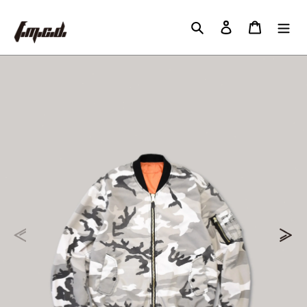
コ
ン
検索
ログイン
カート
テ
ン
ツ
に
ス
キ
ッ
プ
す
る