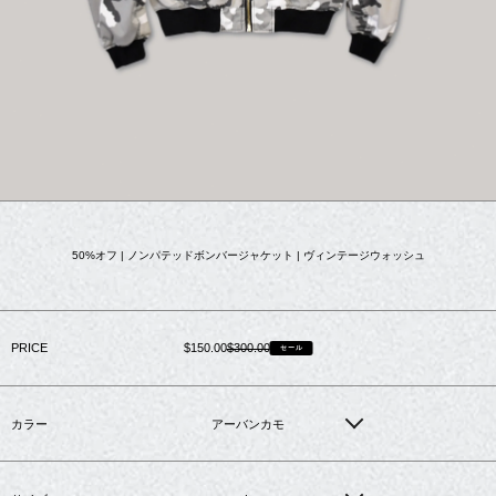
カ
ー
ト
50%オフ | ノンパテッドボンバージャケット | ヴィンテージウォッシュ
に
商
品
を
追
加
PRICE
販
$150.00
通
$300.00
セール
す
売
常
る
価
価
格
格
カラー
アーバンカモ